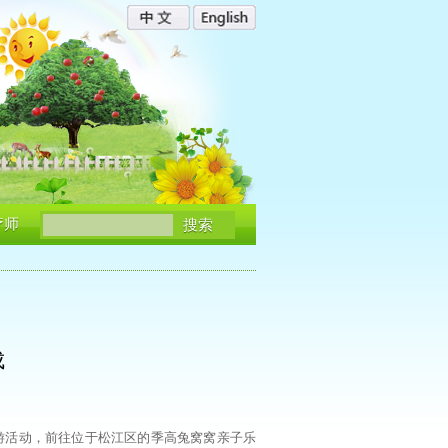
疗师
搜索
成
秋游活动，前往位于松江区的季高兔窝窝亲子乐