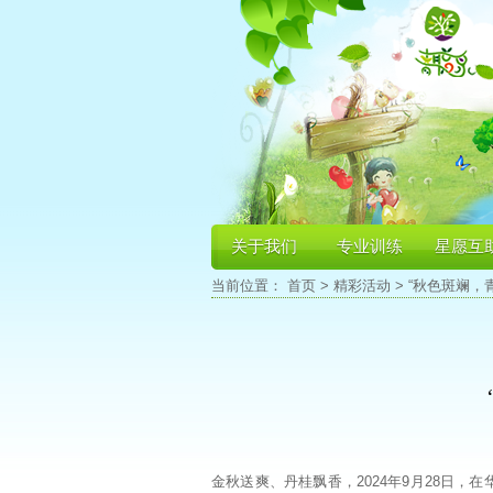
关于我们
专业训练
星愿互
当前位置：
首页
>
精彩活动
> “秋色斑斓，
金秋送爽、丹桂飘香，2024年9月28日