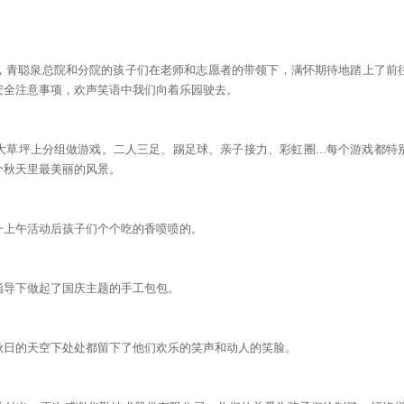
，青聪泉总院和分院的孩子们在老师和志愿者的带领下，满怀期待地踏上了前
安全注意事项，欢声笑语中我们向着乐园驶去。
草坪上分组做游戏。二人三足、踢足球、亲子接力、彩虹圈...每个游戏都
个秋天里最美丽的风景。
一上午活动后孩子们个个吃的香喷喷的。
指导下做起了国庆主题的手工包包。
秋日的天空下处处都留下了他们欢乐的笑声和动人的笑脸。